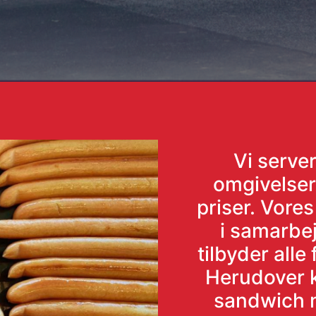
Vi server
omgivelser
priser. Vore
i samarbe
tilbyder alle
Herudover k
sandwich 