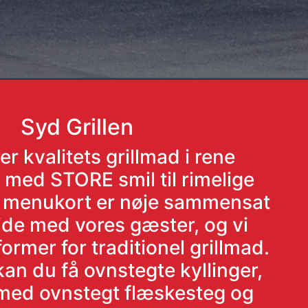
Syd Grillen
er kvalitets grillmad i rene
 med STORE smil til rimelige
s menukort er nøje sammensat
jde med vores gæster, og vi
 former for traditionel grillmad.
an du få ovnstegte kyllinger,
med ovnstegt flæskesteg og