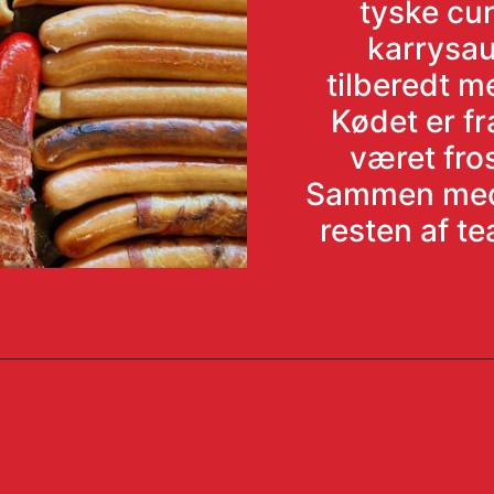
tyske cu
karrysau
tilberedt 
Kødet er fr
været fro
Sammen med 
resten af t